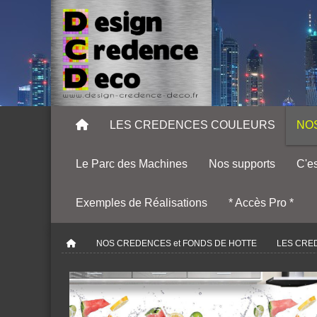
LES CREDENCES COULEURS
NO
Le Parc des Machines
Nos supports
C'es
Exemples de Réalisations
* Accès Pro *
NOS CREDENCES et FONDS DE HOTTE
LES CRE