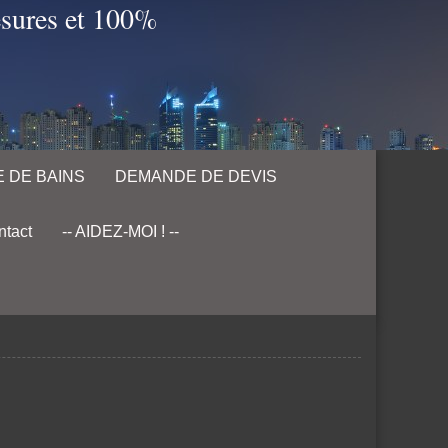
esures et 100%
 DE BAINS
DEMANDE DE DEVIS
tact
-- AIDEZ-MOI ! --