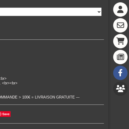
 <br>
e. <br><br>
--- COMMANDE > 100€ = LIVRAISON GRATUITE ---
Save