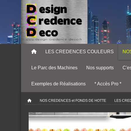
LES CREDENCES COULEURS
NO
Le Parc des Machines
Nos supports
C'es
Exemples de Réalisations
* Accès Pro *
NOS CREDENCES et FONDS DE HOTTE
LES CRE