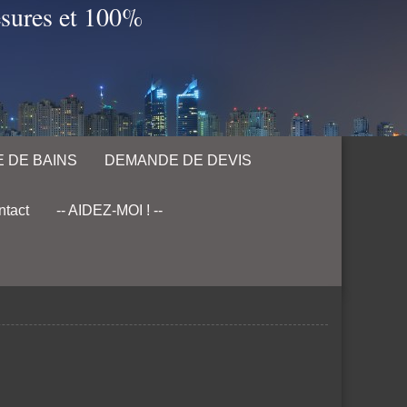
esures et 100%
 DE BAINS
DEMANDE DE DEVIS
tact
-- AIDEZ-MOI ! --