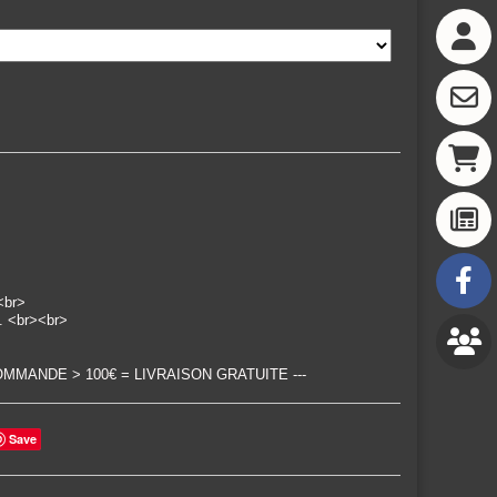
 <br>
e. <br><br>
--- COMMANDE > 100€ = LIVRAISON GRATUITE ---
Save