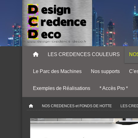
LES CREDENCES COULEURS
NO
Le Parc des Machines
Nos supports
C'es
Exemples de Réalisations
* Accès Pro *
NOS CREDENCES et FONDS DE HOTTE
LES CRE