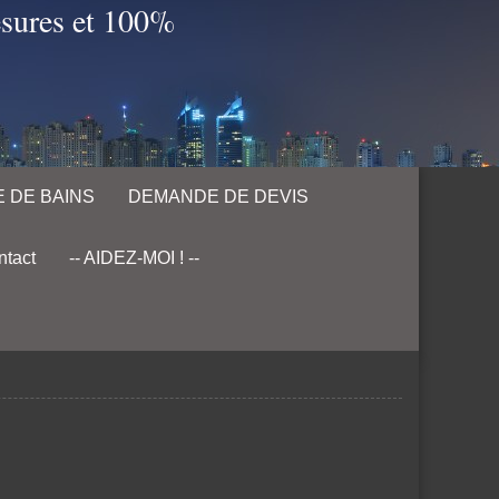
esures et 100%
 DE BAINS
DEMANDE DE DEVIS
tact
-- AIDEZ-MOI ! --